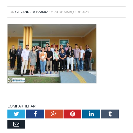
POR
GILVANDROCEZAR82
EM
24 DE MARÇO DE 2023
COMPARTILHAR:
Twitter
Facebook
Google+
Pinterest
LinkedIn
Tumblr
Email