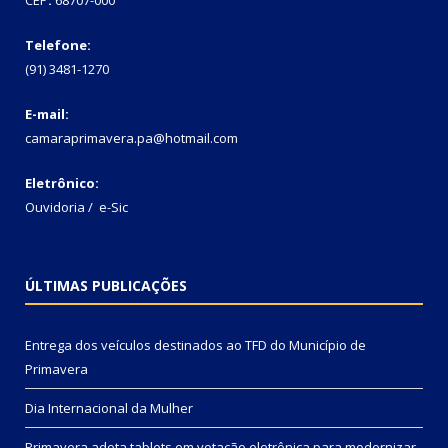
Telefone:
(91) 3481-1270
E-mail:
camaraprimavera.pa@hotmail.com
Eletrônico:
Ouvidoria
/
e-Sic
ÚLTIMAS PUBLICAÇÕES
Entrega dos veículos destinados ao TFD do Município de
Primavera
Dia Internacional da Mulher
Primavera adota tablets em votação eletrônica para modernizar