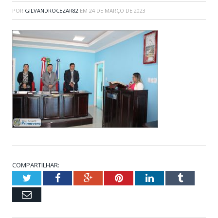
POR
GILVANDROCEZAR82
EM
24 DE MARÇO DE 2023
COMPARTILHAR:
Twitter
Facebook
Google+
Pinterest
LinkedIn
Tumblr
Email