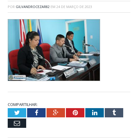
POR
GILVANDROCEZAR82
EM
24 DE MARÇO DE 2023
COMPARTILHAR:
Twitter
Facebook
Google+
Pinterest
LinkedIn
Tumblr
Email