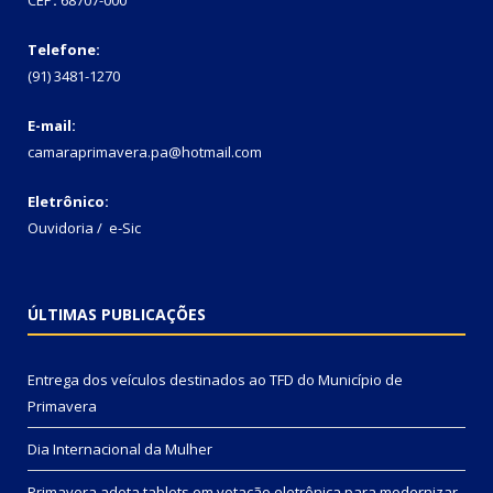
Telefone:
(91) 3481-1270
E-mail:
camaraprimavera.pa@hotmail.com
Eletrônico:
Ouvidoria
/
e-Sic
ÚLTIMAS PUBLICAÇÕES
Entrega dos veículos destinados ao TFD do Município de
Primavera
Dia Internacional da Mulher
Primavera adota tablets em votação eletrônica para modernizar