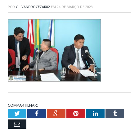
POR
GILVANDROCEZAR82
EM
24 DE MARÇO DE 2023
COMPARTILHAR:
Twitter
Facebook
Google+
Pinterest
LinkedIn
Tumblr
Email