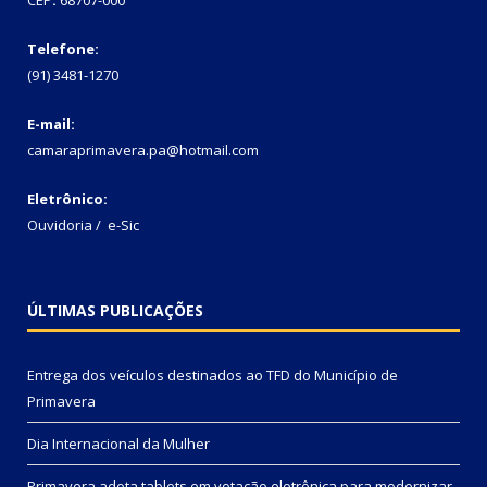
Telefone:
(91) 3481-1270
E-mail:
camaraprimavera.pa@hotmail.com
Eletrônico:
Ouvidoria
/
e-Sic
ÚLTIMAS PUBLICAÇÕES
Entrega dos veículos destinados ao TFD do Município de
Primavera
Dia Internacional da Mulher
Primavera adota tablets em votação eletrônica para modernizar