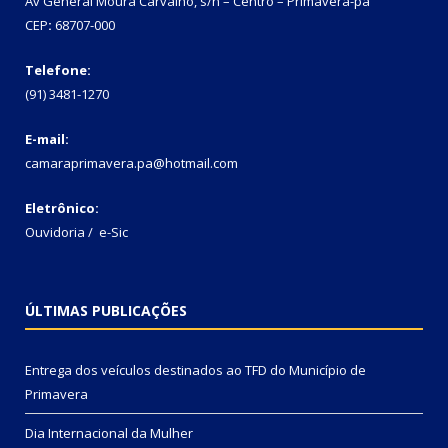
Av General Moura Carvalho, s/n – Centro – Primavera-pa
CEP
:
68707-000
Telefone:
(91) 3481-1270
E-mail:
camaraprimavera.pa@hotmail.com
Eletrônico:
Ouvidoria
/
e-Sic
ÚLTIMAS PUBLICAÇÕES
Entrega dos veículos destinados ao TFD do Município de
Primavera
Dia Internacional da Mulher