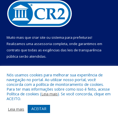
Muito mais que
criar site
ou
sistema para prefeituras
!
Realizamos uma
assessoria
completa, onde garantimos em
contrato que todas as exigências das
leis de transparência
pública
serão atendidas.
Conheça o
PNTP
e o
Radar da Transparência Pública
Nós usamos cookies para melhorar sua experiência de
navegação no portal. Ao utilizar nosso portal, você
concorda com a política de monitoramento de cookies.
Para ter mais informações sobre como isso é feito, acesse
Política de cookies (
Leia mais
). Se você concorda, clique em
Todos os direitos reservados a Câmara Municipal de Primavera.
ACEITO.
Mapa do Site
Acessar Área Administrativa
ACEITAR
Leia mais
Acessar Webmail