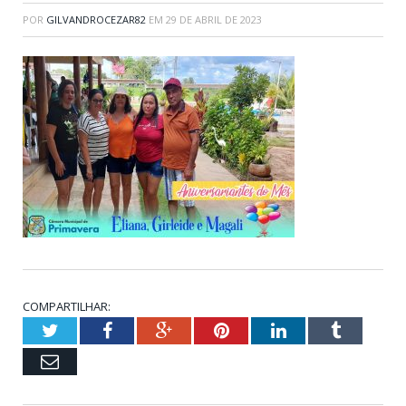
POR
GILVANDROCEZAR82
EM
29 DE ABRIL DE 2023
COMPARTILHAR:
Twitter
Facebook
Google+
Pinterest
LinkedIn
Tumblr
Email