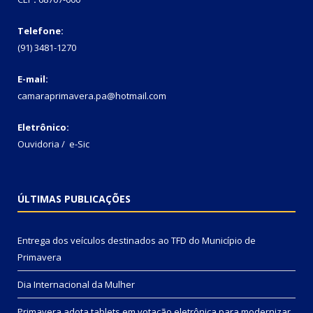
Telefone:
(91) 3481-1270
E-mail:
camaraprimavera.pa@hotmail.com
Eletrônico:
Ouvidoria
/
e-Sic
ÚLTIMAS PUBLICAÇÕES
Entrega dos veículos destinados ao TFD do Município de
Primavera
Dia Internacional da Mulher
Primavera adota tablets em votação eletrônica para modernizar