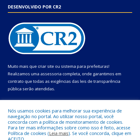
DESENVOLVIDO POR CR2
Muito mais que
criar site
ou
sistema para prefeituras
!
Realizamos uma
assessoria
completa, onde garantimos em
contrato que todas as exigências das
leis de transparência
pública
serão atendidas.
Conheça o
PNTP
e o
Radar da Transparência Pública
Nós usamos cookies para melhorar sua experiência de
navegação no portal. Ao utilizar nosso portal, você
concorda com a política de monitoramento de cookies.
Para ter mais informações sobre como isso é feito, acesse
Política de cookies (
Leia mais
). Se você concorda, clique em
Todos os direitos reservados a Câmara Municipal de Primavera.
ACEITO.