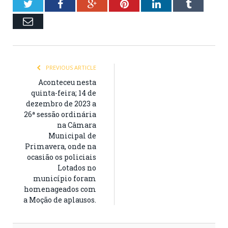
Twitter
Facebook
Google+
Pinterest
LinkedIn
Tumblr
Email
PREVIOUS ARTICLE
Aconteceu nesta
quinta-feira; 14 de
dezembro de 2023 a
26ª sessão ordinária
na Câmara
Municipal de
Primavera, onde na
ocasião os policiais
Lotados no
município foram
homenageados com
a Moção de aplausos.