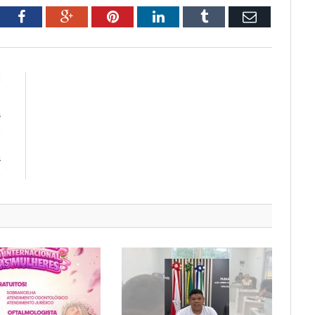
tter
Facebook
Google+
Pinterest
LinkedIn
Tumblr
Email
E
e
a
,
o
a
.