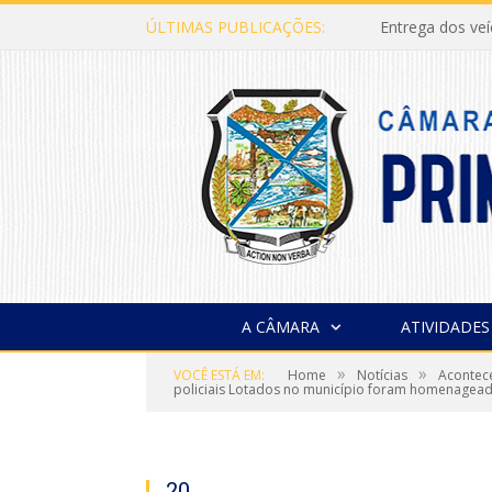
ÚLTIMAS PUBLICAÇÕES:
Entrega dos ve
A CÂMARA
ATIVIDADES
»
»
VOCÊ ESTÁ EM:
Home
Notícias
Acontece
policiais Lotados no município foram homenagea
20