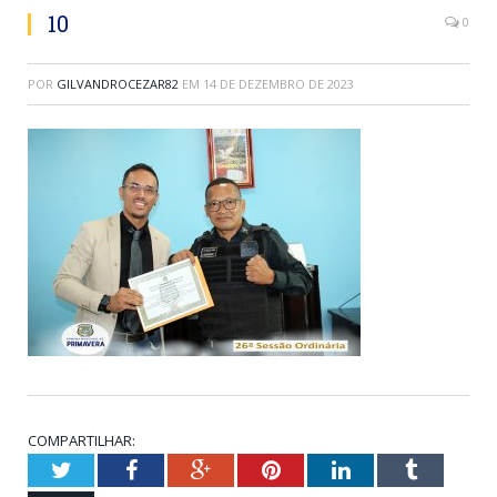
10
0
POR
GILVANDROCEZAR82
EM
14 DE DEZEMBRO DE 2023
COMPARTILHAR:
Twitter
Facebook
Google+
Pinterest
LinkedIn
Tumblr