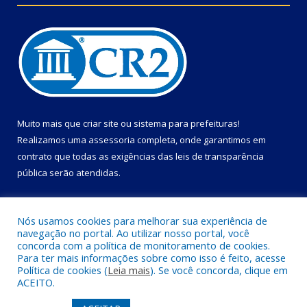
Muito mais que
criar site
ou
sistema para prefeituras
!
Realizamos uma
assessoria
completa, onde garantimos em
contrato que todas as exigências das
leis de transparência
pública
serão atendidas.
Conheça o
PNTP
e o
Radar da Transparência Pública
Nós usamos cookies para melhorar sua experiência de
navegação no portal. Ao utilizar nosso portal, você
concorda com a política de monitoramento de cookies.
Para ter mais informações sobre como isso é feito, acesse
Política de cookies (
Leia mais
). Se você concorda, clique em
Todos os direitos reservados a Câmara Municipal de Primavera.
ACEITO.