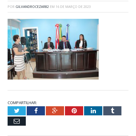
POR
GILVANDROCEZAR82
EM
16 DE MARÇO DE 2023
COMPARTILHAR:
Twitter
Facebook
Google+
Pinterest
LinkedIn
Tumblr
Email