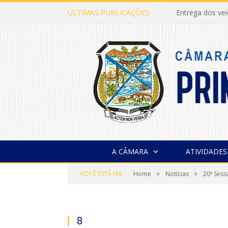
ÚLTIMAS PUBLICAÇÕES:
Entrega dos ve
A CÂMARA
ATIVIDADES
»
»
VOCÊ ESTÁ EM:
Home
Notícias
20ª Sess
8