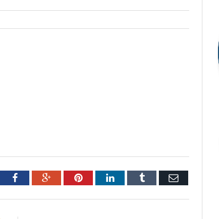
tter
Facebook
Google+
Pinterest
LinkedIn
Tumblr
Email