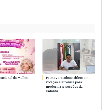
E
e
.
rnacional da Mulher
Primavera adota tablets em
votação eletrônica para
modernizar sessões da
Câmara