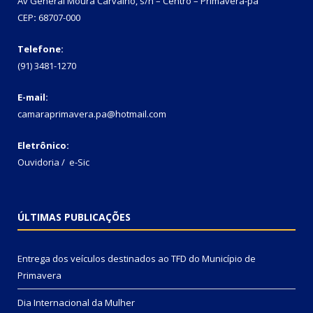
Av General Moura Carvalho, s/n – Centro – Primavera-pa
CEP
:
68707-000
Telefone:
(91) 3481-1270
E-mail:
camaraprimavera.pa@hotmail.com
Eletrônico:
Ouvidoria
/
e-Sic
ÚLTIMAS PUBLICAÇÕES
Entrega dos veículos destinados ao TFD do Município de
Primavera
Dia Internacional da Mulher