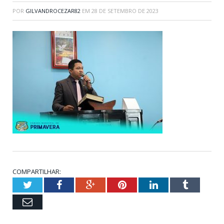
POR
GILVANDROCEZAR82
EM
28 DE SETEMBRO DE 2023
COMPARTILHAR:
Twitter
Facebook
Google+
Pinterest
LinkedIn
Tumblr
Email