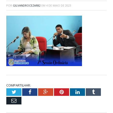
POR
GILVANDROCEZAR82
EM
4 DE MAIO DE 2023
COMPARTILHAR:
Twitter
Facebook
Google+
Pinterest
LinkedIn
Tumblr
Email