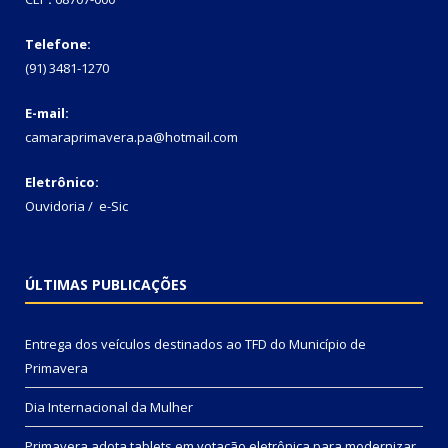
Telefone:
(91) 3481-1270
E-mail:
camaraprimavera.pa@hotmail.com
Eletrônico:
Ouvidoria
/
e-Sic
ÚLTIMAS PUBLICAÇÕES
Entrega dos veículos destinados ao TFD do Município de
Primavera
Dia Internacional da Mulher
Primavera adota tablets em votação eletrônica para modernizar