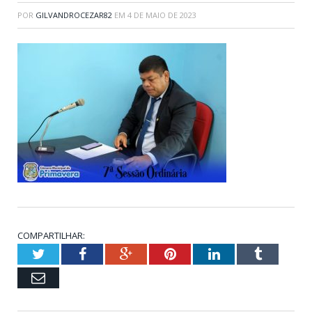
POR
GILVANDROCEZAR82
EM
4 DE MAIO DE 2023
COMPARTILHAR:
Twitter
Facebook
Google+
Pinterest
LinkedIn
Tumblr
Email