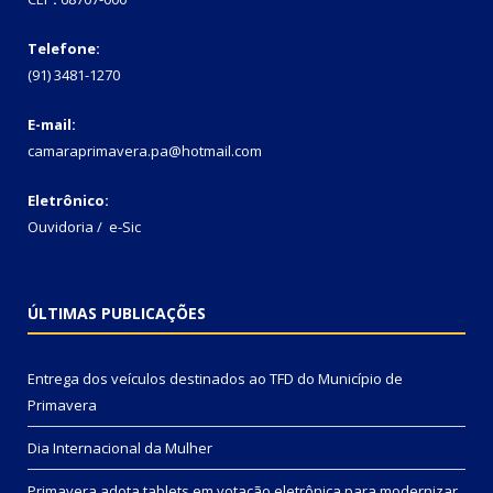
Telefone:
(91) 3481-1270
E-mail:
camaraprimavera.pa@hotmail.com
Eletrônico:
Ouvidoria
/
e-Sic
ÚLTIMAS PUBLICAÇÕES
Entrega dos veículos destinados ao TFD do Município de
Primavera
Dia Internacional da Mulher
Primavera adota tablets em votação eletrônica para modernizar