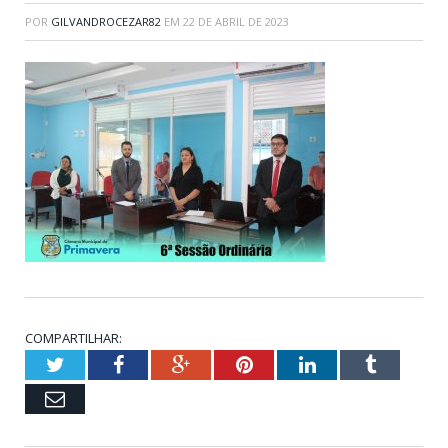
POR
GILVANDROCEZAR82
EM
22 DE ABRIL DE 2023
COMPARTILHAR:
Twitter
Facebook
Google+
Pinterest
LinkedIn
Tumblr
Email