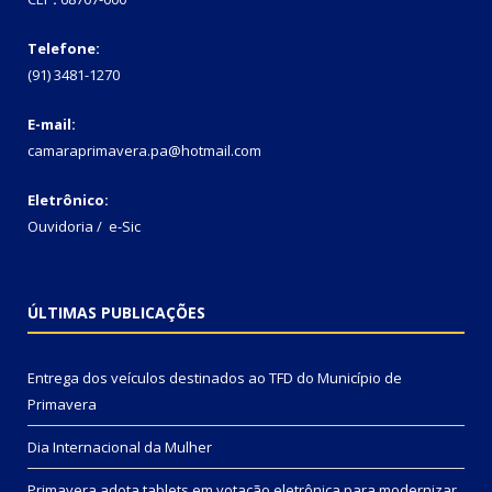
Telefone:
(91) 3481-1270
E-mail:
camaraprimavera.pa@hotmail.com
Eletrônico:
Ouvidoria
/
e-Sic
ÚLTIMAS PUBLICAÇÕES
Entrega dos veículos destinados ao TFD do Município de
Primavera
Dia Internacional da Mulher
Primavera adota tablets em votação eletrônica para modernizar