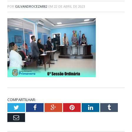
POR
GILVANDROCEZAR82
EM
22 DE ABRIL DE 2023
COMPARTILHAR:
Twitter
Facebook
Google+
Pinterest
LinkedIn
Tumblr
Email