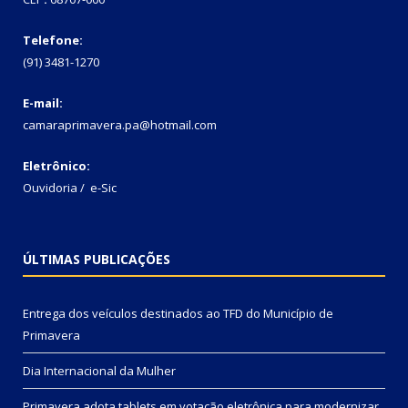
Telefone:
(91) 3481-1270
E-mail:
camaraprimavera.pa@hotmail.com
Eletrônico:
Ouvidoria
/
e-Sic
ÚLTIMAS PUBLICAÇÕES
Entrega dos veículos destinados ao TFD do Município de
Primavera
Dia Internacional da Mulher
Primavera adota tablets em votação eletrônica para modernizar