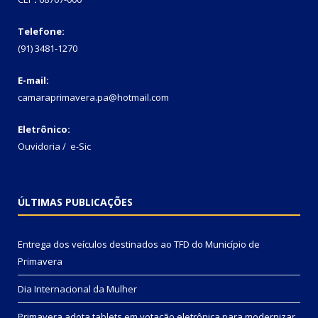
Telefone:
(91) 3481-1270
E-mail:
camaraprimavera.pa@hotmail.com
Eletrônico:
Ouvidoria
/
e-Sic
ÚLTIMAS PUBLICAÇÕES
Entrega dos veículos destinados ao TFD do Município de
Primavera
Dia Internacional da Mulher
Primavera adota tablets em votação eletrônica para modernizar