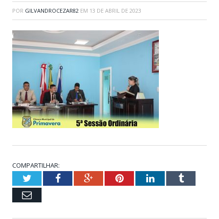
POR
GILVANDROCEZAR82
EM
13 DE ABRIL DE 2023
COMPARTILHAR:
Twitter
Facebook
Google+
Pinterest
LinkedIn
Tumblr
Email