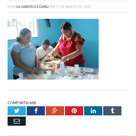
POR
GILVANDROCEZAR82
EM
11 DE MARÇO DE 2023
COMPARTILHAR:
Twitter
Facebook
Google+
Pinterest
LinkedIn
Tumblr
Email