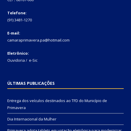
Telefone:
(91) 3481-1270
E-mail:
camaraprimavera.pa@hotmail.com
Eletrônico:
Ouvidoria
/
e-Sic
ÚLTIMAS PUBLICAÇÕES
Entrega dos veículos destinados ao TFD do Município de
Primavera
Dia Internacional da Mulher
Primavera adota tablets em votação eletrônica para modernizar