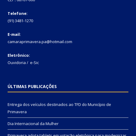
Telefone:
(91) 3481-1270
E-mail:
camaraprimavera.pa@hotmail.com
Eletrônico:
Ouvidoria
/
e-Sic
ÚLTIMAS PUBLICAÇÕES
Entrega dos veículos destinados ao TFD do Município de
Primavera
Dia Internacional da Mulher
Primavera adota tablets em votação eletrônica para modernizar