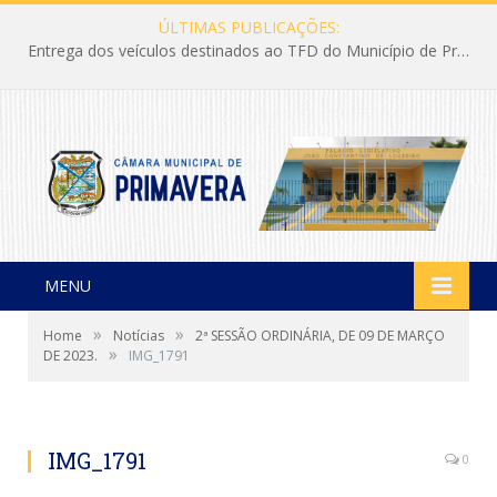
ÚLTIMAS PUBLICAÇÕES:
Entrega dos veículos destinados ao TFD do Município de Primavera
MENU
»
»
Home
Notícias
2ª SESSÃO ORDINÁRIA, DE 09 DE MARÇO
»
DE 2023.
IMG_1791
IMG_1791
0