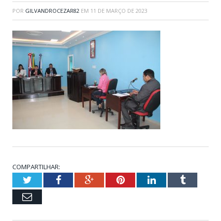
POR
GILVANDROCEZAR82
EM
11 DE MARÇO DE 2023
COMPARTILHAR:
Twitter
Facebook
Google+
Pinterest
LinkedIn
Tumblr
Email