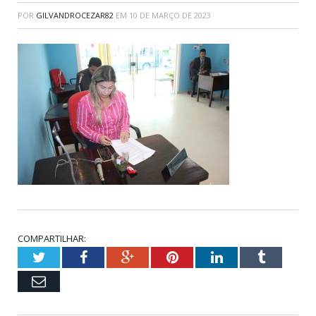
POR
GILVANDROCEZAR82
EM
10 DE MARÇO DE 2023
COMPARTILHAR:
Twitter
Facebook
Google+
Pinterest
LinkedIn
Tumblr
Email