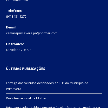
Telefone:
(91) 3481-1270
E-mail:
camaraprimavera.pa@hotmail.com
Eletrônico:
Ouvidoria
/
e-Sic
ÚLTIMAS PUBLICAÇÕES
Entrega dos veículos destinados ao TFD do Município de
Primavera
Dia Internacional da Mulher
Primavera adota tablets em votação eletrônica para modernizar