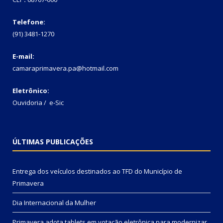
Telefone:
(91) 3481-1270
E-mail:
camaraprimavera.pa@hotmail.com
Eletrônico:
Ouvidoria
/
e-Sic
ÚLTIMAS PUBLICAÇÕES
Entrega dos veículos destinados ao TFD do Município de
Primavera
Dia Internacional da Mulher
Primavera adota tablets em votação eletrônica para modernizar