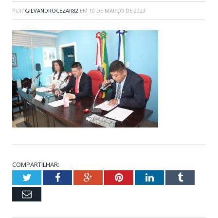
POR
GILVANDROCEZAR82
EM
10 DE MARÇO DE 2023
COMPARTILHAR:
Twitter
Facebook
Google+
Pinterest
LinkedIn
Tumblr
Email