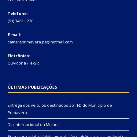
Telefone:
(91) 3481-1270
E-mail:
camaraprimavera.pa@hotmail.com
Eletrônico:
Ouvidoria
/
e-Sic
ÚLTIMAS PUBLICAÇÕES
Entrega dos veículos destinados ao TFD do Município de
Primavera
Dia Internacional da Mulher
Primavera adota tablets em votação eletrônica para modernizar