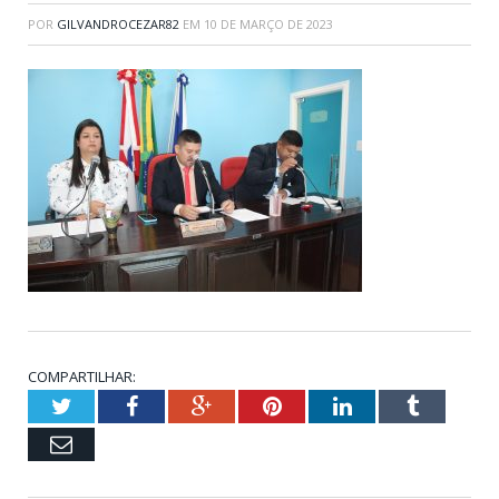
POR
GILVANDROCEZAR82
EM
10 DE MARÇO DE 2023
COMPARTILHAR:
Twitter
Facebook
Google+
Pinterest
LinkedIn
Tumblr
Email