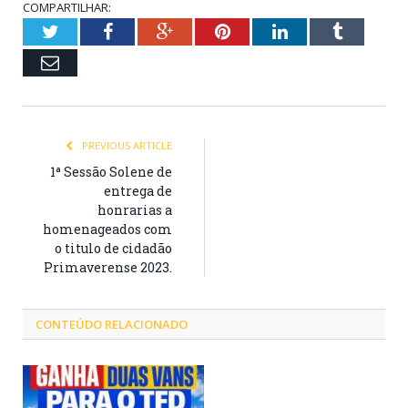
COMPARTILHAR:
Twitter
Facebook
Google+
Pinterest
LinkedIn
Tumblr
Email
PREVIOUS ARTICLE
1ª Sessão Solene de
entrega de
honrarias a
homenageados com
o titulo de cidadão
Primaverense 2023.
CONTEÚDO RELACIONADO