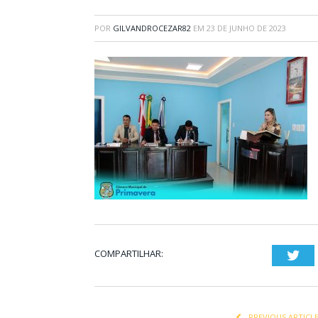
POR
GILVANDROCEZAR82
EM
23 DE JUNHO DE 2023
COMPARTILHAR:
Twi
PREVIOUS ARTICL