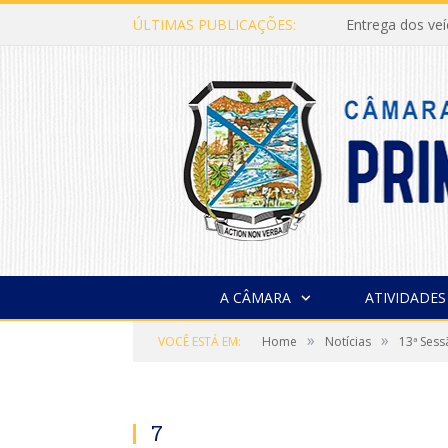
ÚLTIMAS PUBLICAÇÕES:
Entrega dos ve
A CÂMARA
ATIVIDADES
»
»
VOCÊ ESTÁ EM:
Home
Notícias
13ª Sess
7