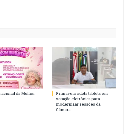
e
3
rnacional da Mulher
Primavera adota tablets em
votação eletrônica para
modernizar sessões da
Câmara