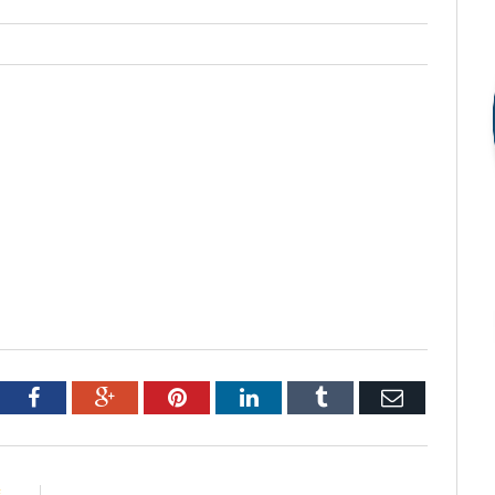
tter
Facebook
Google+
Pinterest
LinkedIn
Tumblr
Email
E