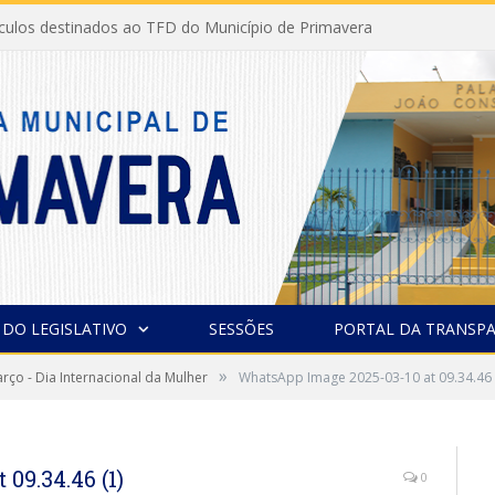
ículos destinados ao TFD do Município de Primavera
 DO LEGISLATIVO
SESSÕES
PORTAL DA TRANSPA
»
rço - Dia Internacional da Mulher
WhatsApp Image 2025-03-10 at 09.34.46 
09.34.46 (1)
0