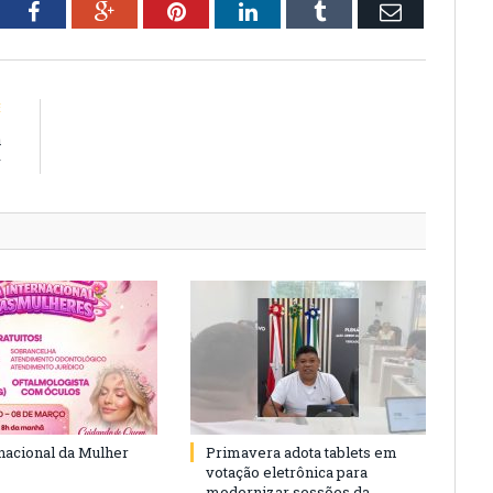
tter
Facebook
Google+
Pinterest
LinkedIn
Tumblr
Email
E
a
r
rnacional da Mulher
Primavera adota tablets em
votação eletrônica para
modernizar sessões da