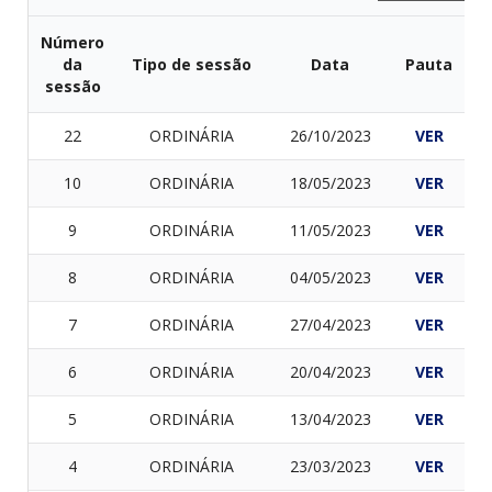
Número
da
Tipo de sessão
Data
Pauta
A
sessão
22
ORDINÁRIA
26/10/2023
VER
V
10
ORDINÁRIA
18/05/2023
VER
V
9
ORDINÁRIA
11/05/2023
VER
V
8
ORDINÁRIA
04/05/2023
VER
V
7
ORDINÁRIA
27/04/2023
VER
V
6
ORDINÁRIA
20/04/2023
VER
V
5
ORDINÁRIA
13/04/2023
VER
V
4
ORDINÁRIA
23/03/2023
VER
V