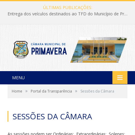
ÚLTIMAS PUBLICAÇÕES:
Entrega dos veículos destinados ao TFD do Município de Primavera
MENU
»
»
Home
Portal da Transparência
Sessões da Câmara
SESSÕES DA CÂMARA
As sessões podem ser
Ordinárias;
Extraordinárias;
Solenes;