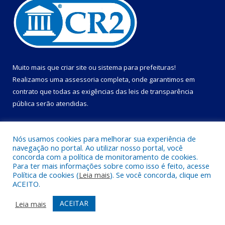
Muito mais que
criar site
ou
sistema para prefeituras
!
Realizamos uma
assessoria
completa, onde garantimos em
contrato que todas as exigências das
leis de transparência
pública
serão atendidas.
Conheça o
PNTP
e o
Radar da Transparência Pública
Nós usamos cookies para melhorar sua experiência de
navegação no portal. Ao utilizar nosso portal, você
concorda com a política de monitoramento de cookies.
Para ter mais informações sobre como isso é feito, acesse
Política de cookies (
Leia mais
). Se você concorda, clique em
Todos os direitos reservados a Câmara Municipal de Primavera.
ACEITO.
Mapa do Site
Acessar Área Administrativa
ACEITAR
Leia mais
Acessar Webmail