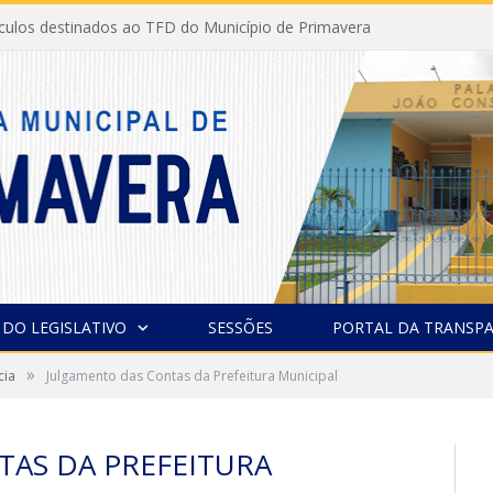
ículos destinados ao TFD do Município de Primavera
 DO LEGISLATIVO
SESSÕES
PORTAL DA TRANSPA
»
cia
Julgamento das Contas da Prefeitura Municipal
AS DA PREFEITURA