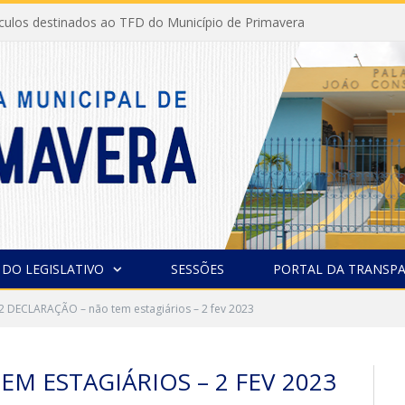
ículos destinados ao TFD do Município de Primavera
 DO LEGISLATIVO
SESSÕES
PORTAL DA TRANSPA
2 DECLARAÇÃO – não tem estagiários – 2 fev 2023
EM ESTAGIÁRIOS – 2 FEV 2023