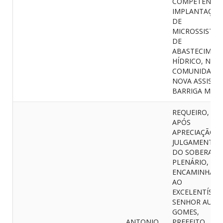
COMPETENTES
IMPLANTAÇÃO
DE
MICROSSISTE
DE
ABASTECIMEN
HÍDRICO, NA
COMUNIDADE
NOVA ASSIS -
BARRIGA MOL
REQUEIRO, QU
APÓS
APRECIAÇÃO E
JULGAMENTO
DO SOBERAN
PLENÁRIO, SEJ
ENCAMINHAD
AO
EXCELENTÍSSI
SENHOR AURE
GOMES,
ANTONIO
PREFEITO