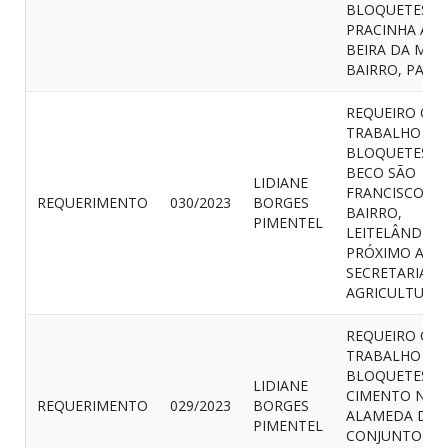
BLOQUETES, 
PRACINHA ATÉ
BEIRA DA MAR
BAIRRO, PACA
REQUEIRO O
TRABALHO DE
BLOQUETES, 
BECO SÃO
LIDIANE
FRANCISCO
REQUERIMENTO
030/2023
BORGES
BAIRRO,
PIMENTEL
LEITELÂNDIA,
PRÓXIMO A
SECRETARIA D
AGRICULTURA
REQUEIRO O
TRABALHO DE
BLOQUETES D
LIDIANE
CIMENTO NA
REQUERIMENTO
029/2023
BORGES
ALAMEDA DO
PIMENTEL
CONJUNTO DA