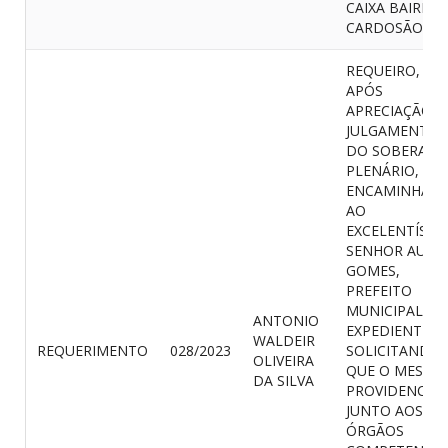
CAIXA BAIRRO,
CARDOSÃO.
REQUEIRO, QU
APÓS
APRECIAÇÃO E
JULGAMENTO
DO SOBERAN
PLENÁRIO, SEJ
ENCAMINHAD
AO
EXCELENTÍSSI
SENHOR AURE
GOMES,
PREFEITO
MUNICIPAL, U
ANTONIO
EXPEDIENTE
WALDEIR
REQUERIMENTO
028/2023
SOLICITANDO
OLIVEIRA
QUE O MESMO
DA SILVA
PROVIDENCIE
JUNTO AOS
ÓRGÃOS