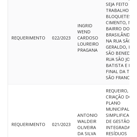
SEJA FEITO O
TRABALHO DE
BLOQUETES D
CIMENTO, NO
INGRID
BAIRRO DO
WEND
BRASILÂNDIA,
REQUERIMENTO
022/2023
CARDOSO
NA RUA SÃO
LOUREIRO
GERALDO, RUA
PRAGANA
SÃO BENEDITO
RUA SÃO JOÃO
BATISTA E NO
FINAL DA TRAV
SÃO FRANCISC
REQUEIRO,
CRIAÇÃO DO
PLANO
MUNICIPAL
ANTONIO
SIMPLIFICADO
WALDEIR
DE GESTÃO
REQUERIMENTO
021/2023
OLIVEIRA
INTEGRADA D
DA SILVA
RESÍDUOS