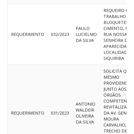
REQUEIRO O
TRABALHO DE
BLOQUETES D
PAULO
CIMENTO, NA
REQUERIMENTO
032/2023
LUCIELMO
RUA NOSSA
DA SILVA
SENHORA DE
APARECIDA, N
LOCALIDADE 
SIQUIRIBA
SOLICITA QUE
MESMO
PROVIDENCIE
JUNTO AOS
ÓRGÃOS
COMPETENTES
ANTONIO
REVITALIZAÇÃ
WALDEIR
REQUERIMENTO
031/2023
DA AV. GENER
OLIVEIRA
MOURA
DA SILVA
CARVALHO, N
TRECHO DE