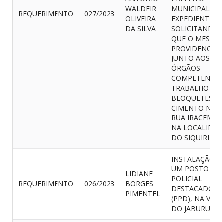
WALDEIR
MUNICIPAL, U
REQUERIMENTO
027/2023
OLIVEIRA
EXPEDIENTE
DA SILVA
SOLICITANDO
QUE O MESMO
PROVIDENCIE
JUNTO AOS
ÓRGÃOS
COMPETENTES
TRABALHO DE
BLOQUETES D
CIMENTO NA
RUA IRACEMA,
NA LOCALIDA
DO SIQUIRIBA.
INSTALAÇÃO D
UM POSTO
LIDIANE
POLICIAL
REQUERIMENTO
026/2023
BORGES
DESTACADO
PIMENTEL
(PPD), NA VILA
DO JABURU