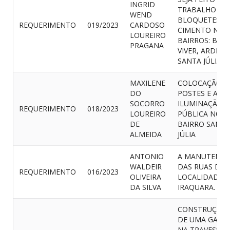
INGRID
TRABALHO DE
WEND
BLOQUETES D
REQUERIMENTO
019/2023
CARDOSO
CIMENTO NOS
LOUREIRO
BAIRROS: BOM
PRAGANA
VIVER, ARDEP 
SANTA JÚLIA
MAXILENE
COLOCAÇÃO D
DO
POSTES E A
SOCORRO
ILUMINAÇÃO
REQUERIMENTO
018/2023
LOUREIRO
PÚBLICA NO
DE
BAIRRO SANTA
ALMEIDA
JÚLIA
ANTONIO
A MANUTENÇ
WALDEIR
DAS RUAS DA
REQUERIMENTO
016/2023
OLIVEIRA
LOCALIDADE 
DA SILVA
IRAQUARA.
CONSTRUÇÃO
DE UMA GALER
NA TRAVESSA 