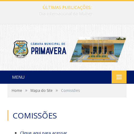
ÚLTIMAS PUBLICAÇÕES:
Dia Internacional da Mulher
MENU
»
»
Home
Mapa do Site
Comissões
COMISSÕES
Clique aqui para acessar