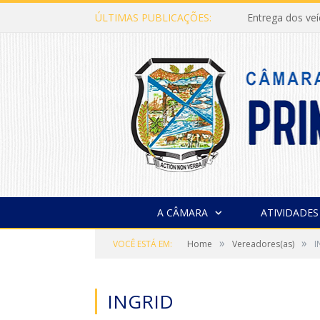
ÚLTIMAS PUBLICAÇÕES:
Entrega dos ve
A CÂMARA
ATIVIDADES
»
»
VOCÊ ESTÁ EM:
Home
Vereadores(as)
I
INGRID