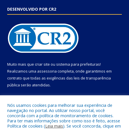
DESENVOLVIDO POR CR2
Muito mais que
criar site
ou
sistema para prefeituras
!
Realizamos uma
assessoria
completa, onde garantimos em
contrato que todas as exigências das
leis de transparência
pública
serão atendidas.
Conheça o
PNTP
e o
Radar da Transparência Pública
Nós usamos cookies para melhorar sua experiência de
navegação no portal. Ao utilizar nosso portal, você
concorda com a política de monitoramento de cookies.
Para ter mais informações sobre como isso é feito, acesse
Política de cookies (
Leia mais
). Se você concorda, clique em
Todos os direitos reservados a Câmara Municipal de Primavera.