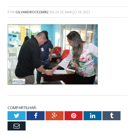
POR
GILVANDROCEZAR82
EM
24 DE MARÇO DE 2023
COMPARTILHAR:
Twitter
Facebook
Google+
Pinterest
LinkedIn
Tumblr
Email