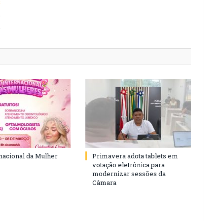
E
e
.
rnacional da Mulher
Primavera adota tablets em
votação eletrônica para
modernizar sessões da
Câmara