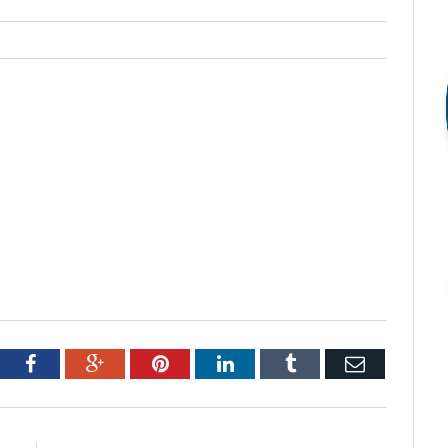
tter
Facebook
Google+
Pinterest
LinkedIn
Tumblr
Email