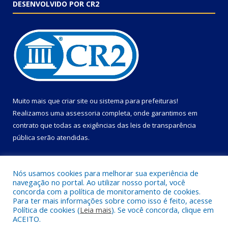
DESENVOLVIDO POR CR2
Muito mais que
criar site
ou
sistema para prefeituras
!
Realizamos uma
assessoria
completa, onde garantimos em
contrato que todas as exigências das
leis de transparência
pública
serão atendidas.
Conheça o
PNTP
e o
Radar da Transparência Pública
Nós usamos cookies para melhorar sua experiência de
navegação no portal. Ao utilizar nosso portal, você
concorda com a política de monitoramento de cookies.
Para ter mais informações sobre como isso é feito, acesse
Política de cookies (
Leia mais
). Se você concorda, clique em
Todos os direitos reservados a Câmara Municipal de Primavera.
ACEITO.