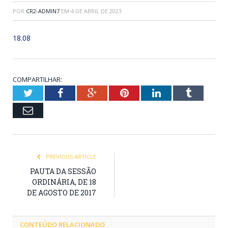
POR
CR2-ADMIN7
EM
4 DE ABRIL DE 2023
18.08
COMPARTILHAR:
Twitter
Facebook
Google+
Pinterest
LinkedIn
Tumblr
Email
PREVIOUS ARTICLE
PAUTA DA SESSÃO
ORDINÁRIA, DE 18
DE AGOSTO DE 2017
CONTEÚDO RELACIONADO