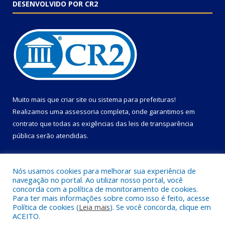
DESENVOLVIDO POR CR2
Muito mais que
criar site
ou
sistema para prefeituras
!
Realizamos uma
assessoria
completa, onde garantimos em
contrato que todas as exigências das
leis de transparência
pública
serão atendidas.
Conheça o
PNTP
e o
Radar da Transparência Pública
Nós usamos cookies para melhorar sua experiência de
navegação no portal. Ao utilizar nosso portal, você
concorda com a política de monitoramento de cookies.
Para ter mais informações sobre como isso é feito, acesse
Política de cookies (
Leia mais
). Se você concorda, clique em
Todos os direitos reservados a Câmara Municipal de Primavera.
ACEITO.