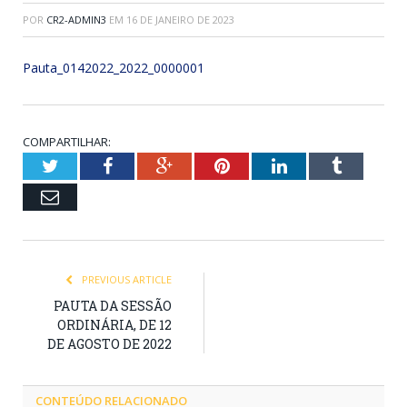
POR
CR2-ADMIN3
EM
16 DE JANEIRO DE 2023
Pauta_0142022_2022_0000001
COMPARTILHAR:
Twitter
Facebook
Google+
Pinterest
LinkedIn
Tumblr
Email
PREVIOUS ARTICLE
PAUTA DA SESSÃO
ORDINÁRIA, DE 12
DE AGOSTO DE 2022
CONTEÚDO RELACIONADO