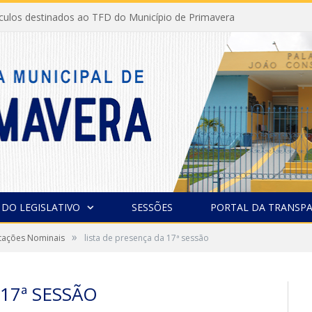
ículos destinados ao TFD do Município de Primavera
 DO LEGISLATIVO
SESSÕES
PORTAL DA TRANSPA
»
otações Nominais
lista de presença da 17ª sessão
17ª SESSÃO