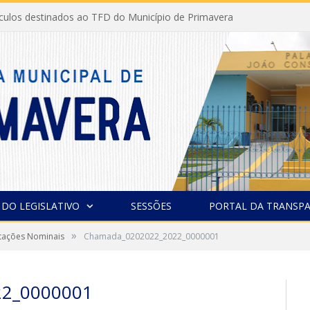
ículos destinados ao TFD do Município de Primavera
 DO LEGISLATIVO
SESSÕES
PORTAL DA TRANSPA
»
otações Nominais
Chamada_0202022_2022_0000001
2_0000001