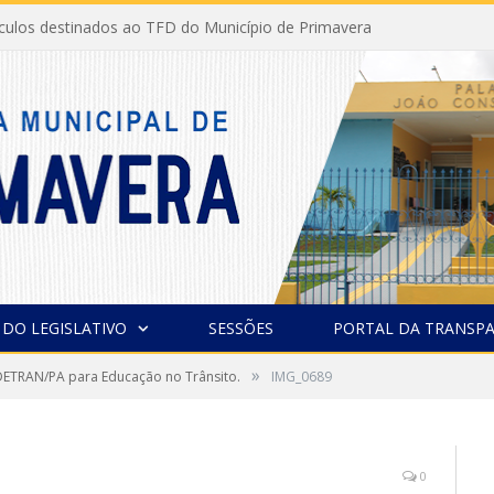
ículos destinados ao TFD do Município de Primavera
 DO LEGISLATIVO
SESSÕES
PORTAL DA TRANSPA
»
ETRAN/PA para Educação no Trânsito.
IMG_0689
0