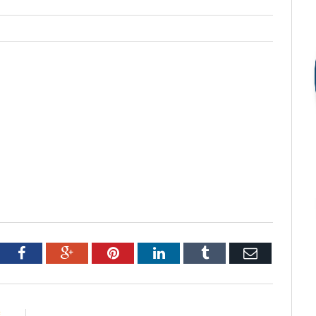
tter
Facebook
Google+
Pinterest
LinkedIn
Tumblr
Email
E