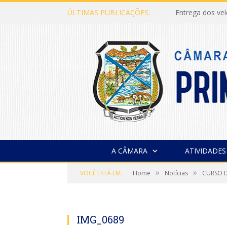
ÚLTIMAS PUBLICAÇÕES:
Entrega dos ve
A CÂMARA
ATIVIDADES
»
»
VOCÊ ESTÁ EM:
Home
Notícias
CURSO D
IMG_0689