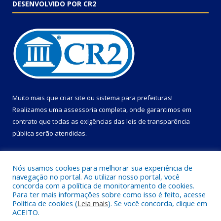
DESENVOLVIDO POR CR2
Muito mais que
criar site
ou
sistema para prefeituras
!
Realizamos uma
assessoria
completa, onde garantimos em
contrato que todas as exigências das
leis de transparência
pública
serão atendidas.
Conheça o
PNTP
e o
Radar da Transparência Pública
Nós usamos cookies para melhorar sua experiência de
navegação no portal. Ao utilizar nosso portal, você
concorda com a política de monitoramento de cookies.
Para ter mais informações sobre como isso é feito, acesse
Política de cookies (
Leia mais
). Se você concorda, clique em
Todos os direitos reservados a Câmara Municipal de Primavera.
ACEITO.