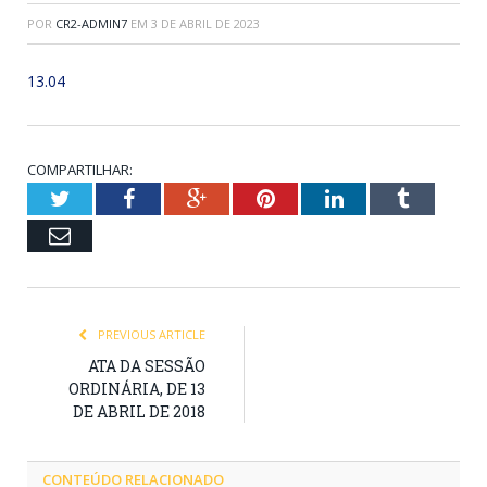
POR
CR2-ADMIN7
EM
3 DE ABRIL DE 2023
13.04
COMPARTILHAR:
Twitter
Facebook
Google+
Pinterest
LinkedIn
Tumblr
Email
PREVIOUS ARTICLE
ATA DA SESSÃO
ORDINÁRIA, DE 13
DE ABRIL DE 2018
CONTEÚDO RELACIONADO