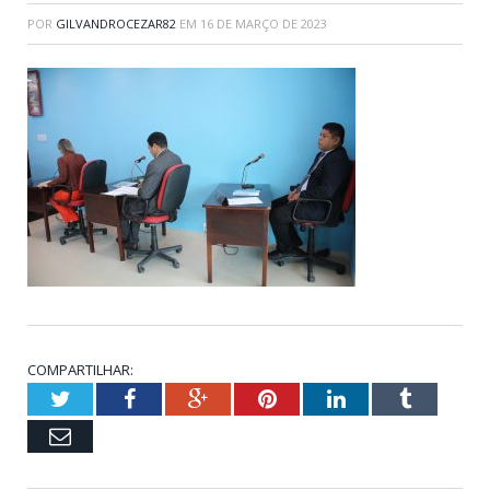
POR
GILVANDROCEZAR82
EM
16 DE MARÇO DE 2023
COMPARTILHAR:
Twitter
Facebook
Google+
Pinterest
LinkedIn
Tumblr
Email