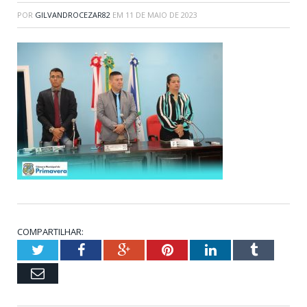
POR
GILVANDROCEZAR82
EM
11 DE MAIO DE 2023
COMPARTILHAR:
Twitter
Facebook
Google+
Pinterest
LinkedIn
Tumblr
Email