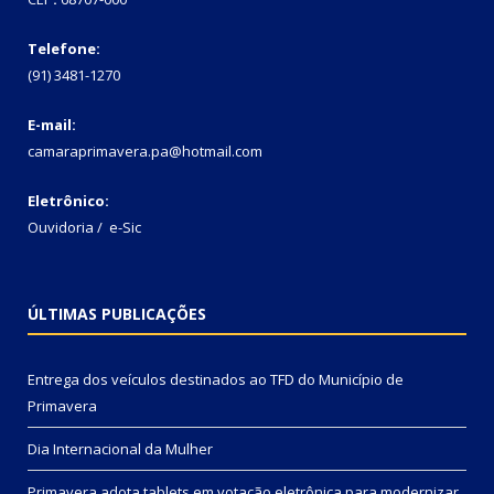
Telefone:
(91) 3481-1270
E-mail:
camaraprimavera.pa@hotmail.com
Eletrônico:
Ouvidoria
/
e-Sic
ÚLTIMAS PUBLICAÇÕES
Entrega dos veículos destinados ao TFD do Município de
Primavera
Dia Internacional da Mulher
Primavera adota tablets em votação eletrônica para modernizar