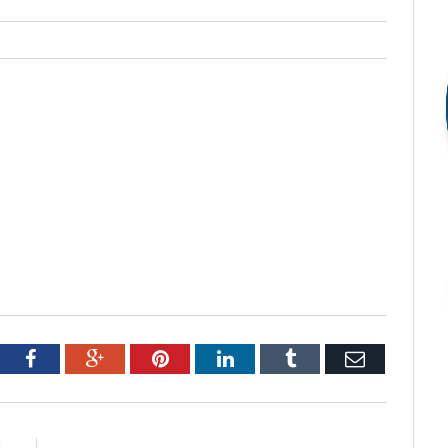
tter
Facebook
Google+
Pinterest
LinkedIn
Tumblr
Email
E