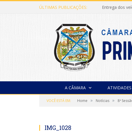
ÚLTIMAS PUBLICAÇÕES:
Entrega dos ve
A CÂMARA
ATIVIDADES
»
»
VOCÊ ESTÁ EM:
Home
Notícias
8ª Sessã
IMG_1028