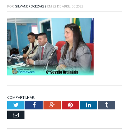
POR
GILVANDROCEZAR82
EM
22 DE ABRIL DE 2023
COMPARTILHAR:
Twitter
Facebook
Google+
Pinterest
LinkedIn
Tumblr
Email