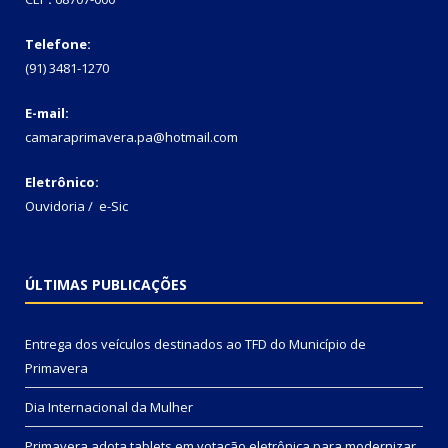
Telefone:
(91) 3481-1270
E-mail:
camaraprimavera.pa@hotmail.com
Eletrônico:
Ouvidoria
/
e-Sic
ÚLTIMAS PUBLICAÇÕES
Entrega dos veículos destinados ao TFD do Município de
Primavera
Dia Internacional da Mulher
Primavera adota tablets em votação eletrônica para modernizar