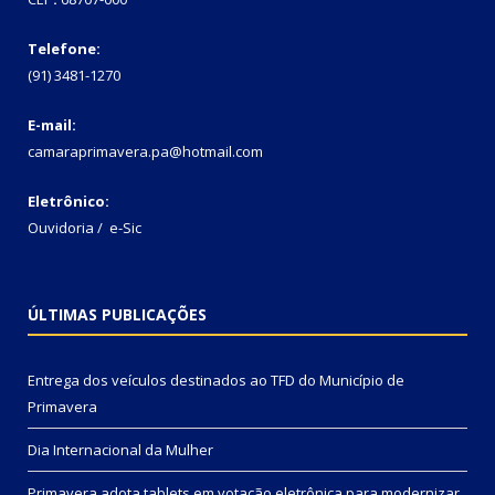
Telefone:
(91) 3481-1270
E-mail:
camaraprimavera.pa@hotmail.com
Eletrônico:
Ouvidoria
/
e-Sic
ÚLTIMAS PUBLICAÇÕES
Entrega dos veículos destinados ao TFD do Município de
Primavera
Dia Internacional da Mulher
Primavera adota tablets em votação eletrônica para modernizar