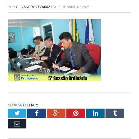
POR
GILVANDROCEZAR82
EM
13 DE ABRIL DE 2023
COMPARTILHAR:
Twitter
Facebook
Google+
Pinterest
LinkedIn
Tumblr
Email