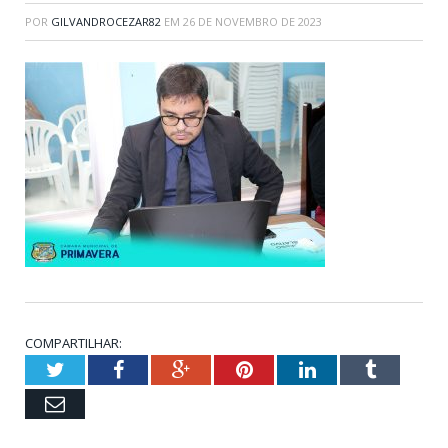
POR
GILVANDROCEZAR82
EM
26 DE NOVEMBRO DE 2023
COMPARTILHAR:
Twitter
Facebook
Google+
Pinterest
LinkedIn
Tumblr
Email