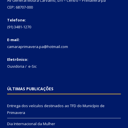
Av General Moura Carvalho, s/n – Centro – Primavera-pa
CEP
:
68707-000
Telefone:
(91) 3481-1270
E-mail:
camaraprimavera.pa@hotmail.com
Eletrônico:
Ouvidoria
/
e-Sic
ÚLTIMAS PUBLICAÇÕES
Entrega dos veículos destinados ao TFD do Município de
Primavera
Dia Internacional da Mulher