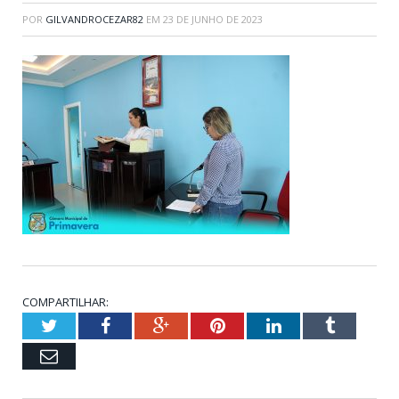
POR
GILVANDROCEZAR82
EM
23 DE JUNHO DE 2023
COMPARTILHAR:
Twitter
Facebook
Google+
Pinterest
LinkedIn
Tumblr
Email