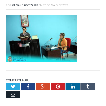
POR
GILVANDROCEZAR82
EM
25 DE MAIO DE 2023
COMPARTILHAR:
Twitter
Facebook
Google+
Pinterest
LinkedIn
Tumblr
Email